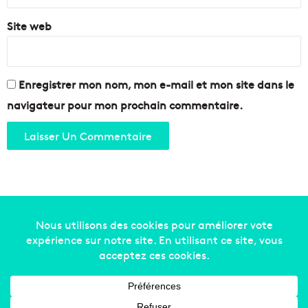
a
e
L
Site web
n
2
t
é
e
s
Enregistrer mon nom, mon e-mail et mon site dans le
a
navigateur pour mon prochain commentaire.
u
j
o
u
r
d
'
h
u
Copyright © 2014-2022
Made in Marseille
. Tous droits
i
à
réservés -
mentions légales
-
nous contacter
-
qui
M
sommes-nous
-
annonceurs
a
r