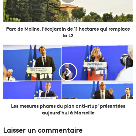
e
M
o
l
i
Parc de Moline, l'écojardin de 11 hectares qui remplace
n
la L2
e
,
L
l
e
'
s
é
m
c
e
o
s
j
u
a
r
r
e
d
s
Les mesures phares du plan anti-stup' présentées
i
p
aujourd'hui à Marseille
n
h
d
a
Laisser un commentaire
e
r