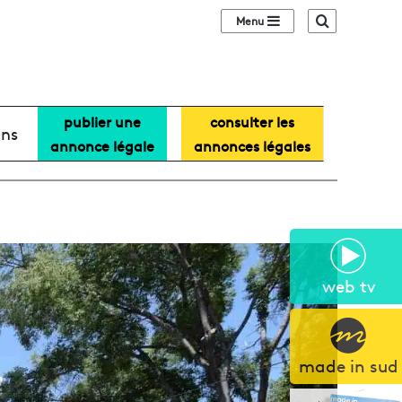
Sidebar (barre lat
Recherche
publier une
consulter les
ans
annonce légale
annonces légales
web tv
made in sud