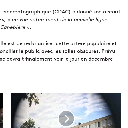
 cinématographique (CDAC) a donné son accord
es,
« au vue notamment de la nouvelle ligne
 Canebière ».
lle est de redynamiser cette artère populaire et
ncilier le public avec les salles obscures. Prévu
exe devrait finalement voir le jour en décembre
P
P
P
d
e
s