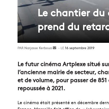
Le chantier du
prend du retar
Narjasse Kerboua
Envoyer
16 septembre 2019
un
courriel
Le futur cinéma Artplexe situé su
l’ancienne mairie de secteur, c
et de volume, pour passer de 851 
repoussée à 2021.
Le cinéma était présenté en décembre der
France. Marseille fait office de
« laboratoire