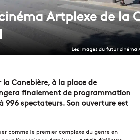
 cinéma Artplexe de la 
d
Les images du futur cinéma A
r la Canebière, à la place de
hangera finalement de programmation
à 996 spectateurs. Son ouverture est
nier comme le premier complexe du genre en
 pour l’expérience Artplexe »,
notait d’ailleurs