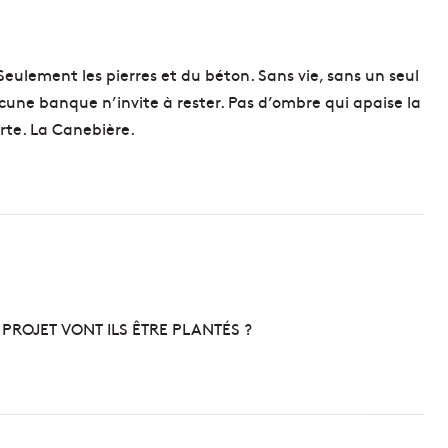
h
e
r
à
lement les pierres et du béton. Sans vie, sans un seul
q
ucune banque n’invite à rester. Pas d’ombre qui apaise la
u
rte. La Canebière.
a
i
l
e
s
b
a
t
e
a
 PROJET VONT ILS ÊTRE PLANTÉS ?
u
x
d
e
c
r