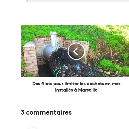
D
e
s
f
i
l
e
t
s
p
Des filets pour limiter les déchets en mer
o
installés à Marseille
u
r
l
3 commentaires
i
m
i