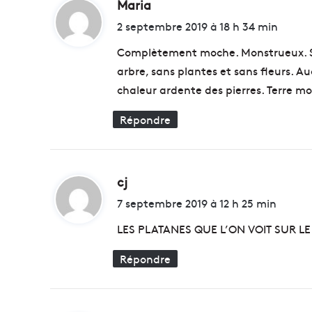
Maria
d
t
e
i
2 septembre 2019 à 18 h 34 min
r
t
l
Complètement moche. Monstrueux. Seu
e
arbre, sans plantes et sans fleurs. A
s
:
chaleur ardente des pierres. Terre mo
d
é
Répondre
c
h
e
t
s
cj
d
e
i
7 septembre 2019 à 12 h 25 min
n
t
m
LES PLATANES QUE L’ON VOIT SUR LE
e
r
Répondre
:
i
n
s
t