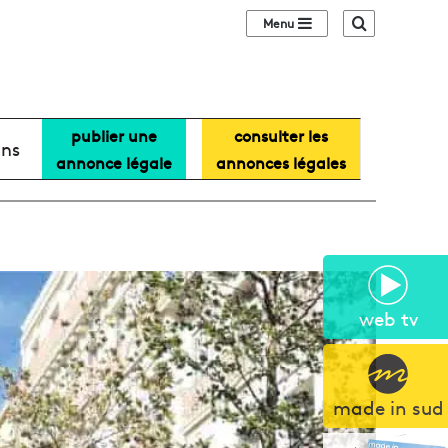
Sidebar (barre lat
Recherche
publier une
consulter les
ans
annonce légale
annonces légales
web tv
made in sud