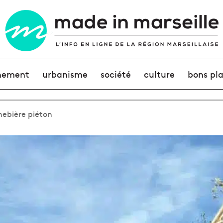
nement
urbanisme
société
culture
bons pl
nebière piéton