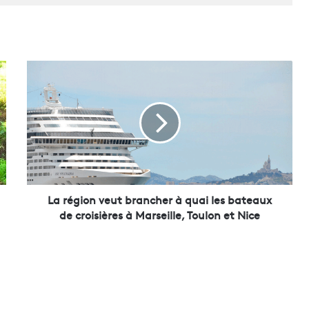
L
a
r
é
g
i
o
n
v
e
La région veut brancher à quai les bateaux
u
de croisières à Marseille, Toulon et Nice
t
b
r
a
n
c