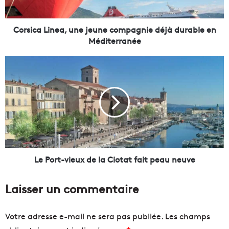
L
i
n
Corsica Linea, une jeune compagnie déjà durable en
e
Méditerranée
a
,
L
u
e
n
P
e
o
j
r
e
t
u
-
n
v
e
i
c
e
Le Port-vieux de la Ciotat fait peau neuve
o
u
m
x
Laisser un commentaire
p
d
a
e
g
l
Votre adresse e-mail ne sera pas publiée.
Les champs
n
a