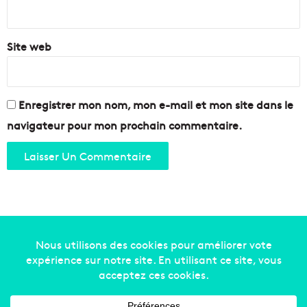
*
Site web
Enregistrer mon nom, mon e-mail et mon site dans le
navigateur pour mon prochain commentaire.
Copyright © 2014-2022
Made in Marseille
. Tous droits
réservés -
mentions légales
-
nous contacter
-
qui
sommes-nous
-
annonceurs