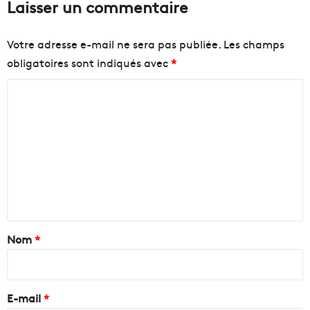
Laisser un commentaire
Votre adresse e-mail ne sera pas publiée.
Les champs
obligatoires sont indiqués avec
*
C
o
m
m
e
n
t
a
Nom
*
i
r
e
E-mail
*