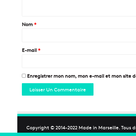
j
n
o
t
r
a
Nom
*
i
r
e
E-mail
*
*
Enregistrer mon nom, mon e-mail et mon site 
Copyright © 2014-2022
Made in Marseille
. Tous d