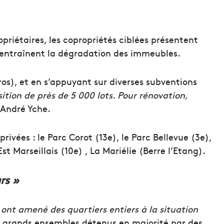
riétaires, les copropriétés ciblées présentent
ui entraînent la dégradation des immeubles.
ros), et en s’appuyant sur diverses subventions
sition de près de 5 000 lots. Pour rénovation,
 André Yche.
ivées : le Parc Corot (13e), le Parc Bellevue (3e),
st Marseillais (10e) , La Mariélie (Berre l’Etang).
rs »
 ont amené des quartiers entiers à la situation
es grands ensembles détenus en majorité par des