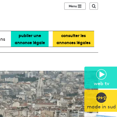
Sidebar (barre lat
Recherche
publier une
consulter les
ans
annonce légale
annonces légales
web tv
made in sud