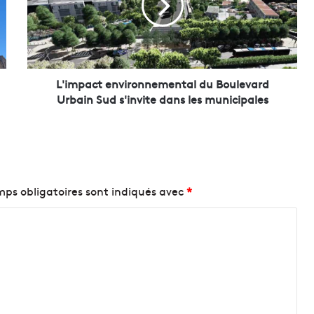
p
a
c
t
e
n
L'impact environnemental du Boulevard
v
Urbain Sud s'invite dans les municipales
i
r
o
n
n
e
ps obligatoires sont indiqués avec
*
m
e
n
t
a
l
d
u