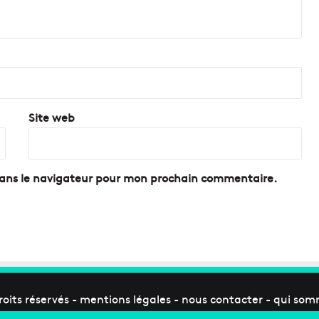
B
o
u
l
e
v
a
r
Site web
d
U
r
b
dans le navigateur pour mon prochain commentaire.
a
i
n
S
u
d
s
'
roits réservés -
mentions légales
-
nous contacter
-
qui som
i
n