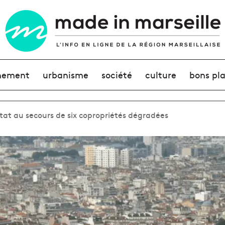
nement
urbanisme
société
culture
bons pl
at au secours de six copropriétés dégradées