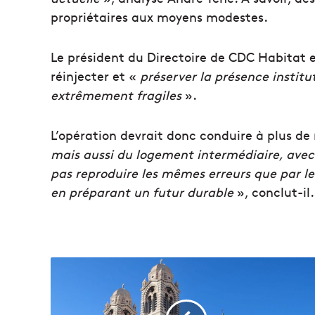
propriétaires aux moyens modestes.
Le président du Directoire de CDC Habitat e
réinjecter et «
préserver la présence institut
extrêmement fragiles
».
L’opération devrait donc conduire à plus de
mais aussi du logement intermédiaire, avec 
pas reproduire les mêmes erreurs que par l
en préparant un futur durable
», conclut-il.
V
i
s
i