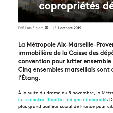
copropriétés d
Loïs Elziere
Envoyer
4 octobre 2019
un
courriel
La Métropole Aix-Marseille-Proven
immobilière de la Caisse des dépô
convention pour lutter ensemble 
Cinq ensembles marseillais sont c
l’Étang.
À la suite du drame du 5 novembre, la Mét
lutte contre l’habitat indigne et dégradé
. D
plus grand bailleur social de France pour cibl