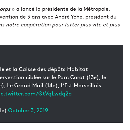
corps
» a lancé la présidente de la Métropole,
onvention de 3 ans avec André Yche, président du
s notre coopération pour lutter plus vite et plus
le et la Caisse des dépôts Habitat
vention ciblée sur le Parc Corot (13e), le
), Le Grand Mail (14e), L’Est Marseillais
ic.twitter.com/QtVqLwdq2a
le)
October 3, 2019