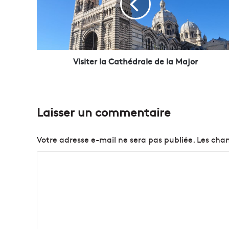
t
e
r
l
a
C
Visiter la Cathédrale de la Major
a
t
h
é
Laisser un commentaire
d
r
a
Votre adresse e-mail ne sera pas publiée.
Les cham
l
e
C
d
o
e
l
m
a
m
M
e
a