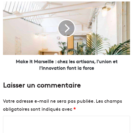
s
M
e
a
l
k
a
e
n
i
c
t
e
M
d
a
a
r
n
s
Make it Marseille : chez les artisans, l'union et
s
e
l'innovation font la force
l
i
a
l
Laisser un commentaire
c
l
o
e
u
:
Votre adresse e-mail ne sera pas publiée.
Les champs
r
c
obligatoires sont indiqués avec
*
s
h
e
e
C
à
z
l
l
o