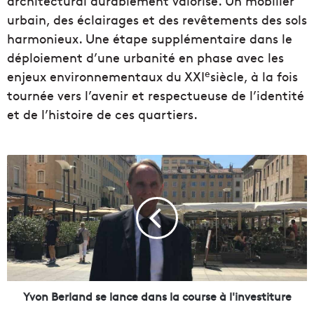
architectural durablement valorisé. Un mobilier
urbain, des éclairages et des revêtements des sols
harmonieux. Une étape supplémentaire dans le
déploiement d’une urbanité en phase avec les
e
enjeux environnementaux du XXI
siècle, à la fois
tournée vers l’avenir et respectueuse de l’identité
et de l’histoire de ces quartiers.
Y
v
o
n
B
e
r
l
a
n
Yvon Berland se lance dans la course à l'investiture
d