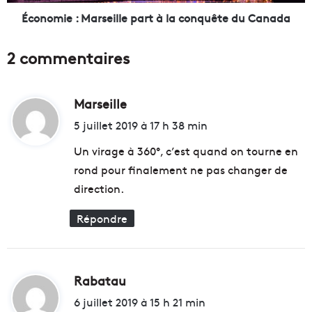
t
:
Économie : Marseille part à la conquête du Canada
r
M
u
a
2 commentaires
c
r
t
s
u
e
r
Marseille
d
i
e
l
i
5 juillet 2019 à 17 h 38 min
é
l
t
v
e
Un virage à 360°, c’est quand on tourne en
é
p
rond pour finalement ne pas changer de
n
a
:
direction.
e
r
m
t
Répondre
e
à
n
l
t
a
i
c
e
o
Rabatau
d
l
n
i
6 juillet 2019 à 15 h 21 min
l
q