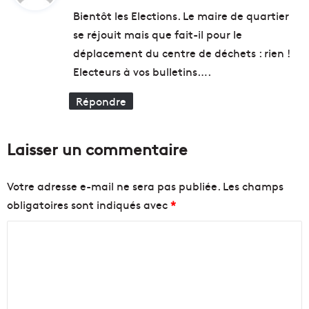
t
e
u
Bientôt les Elections. Le maire de quartier
d
ê
se réjouit mais que fait-il pour le
é
t
:
déplacement du centre de déchets : rien !
v
e
e
d
Electeurs à vos bulletins….
l
u
o
C
Répondre
p
a
p
n
e
a
Laisser un commentaire
m
d
e
a
n
Votre adresse e-mail ne sera pas publiée.
Les champs
t
obligatoires sont indiqués avec
*
d
u
C
r
o
a
b
m
l
m
e