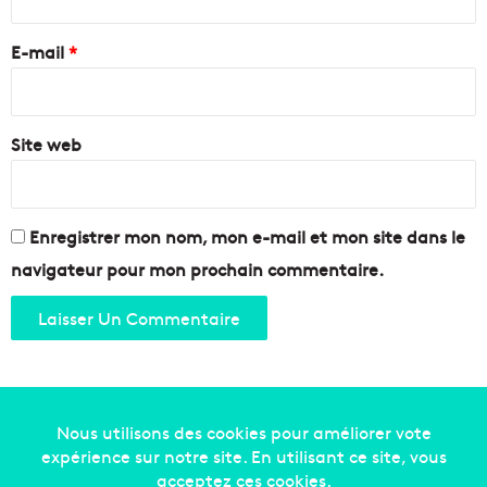
r
e
E-mail
*
*
Site web
Enregistrer mon nom, mon e-mail et mon site dans le
navigateur pour mon prochain commentaire.
Copyright © 2014-2022
Made in Marseille
. Tous droits