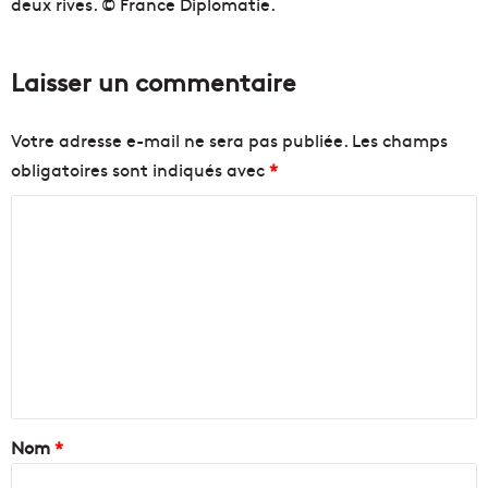
deux rives. © France Diplomatie.
Laisser un commentaire
Votre adresse e-mail ne sera pas publiée.
Les champs
obligatoires sont indiqués avec
*
C
o
m
m
e
n
t
a
Nom
*
i