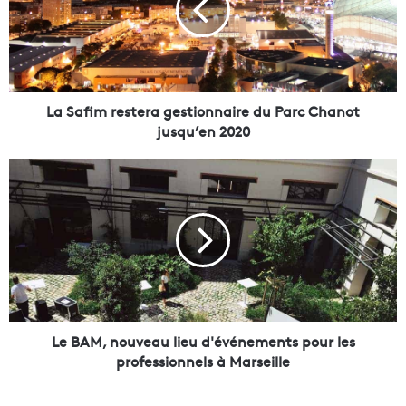
f
i
m
r
e
s
La Safim restera gestionnaire du Parc Chanot
t
jusqu’en 2020
e
r
L
a
e
g
B
e
A
s
M
t
,
i
n
o
o
n
u
n
v
Le BAM, nouveau lieu d'événements pour les
a
e
professionnels à Marseille
i
a
r
u