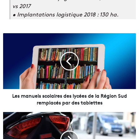
vs 2017
• Implantations logistique 2018 : 130 ha.
L
e
s
m
a
n
u
e
l
s
Les manuels scolaires des lycées de la Région Sud
s
remplacés par des tablettes
c
o
F
l
i
a
n
i
i