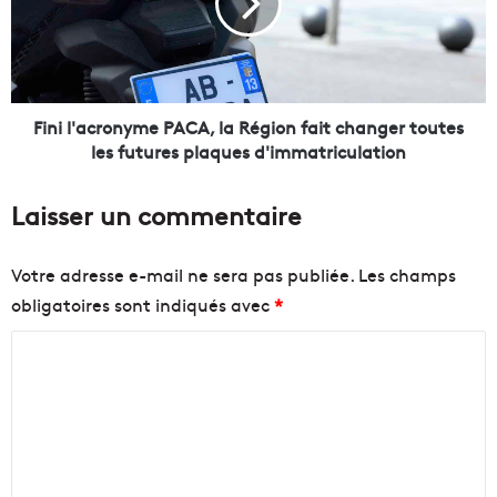
r
l
e
'
s
a
d
c
e
r
s
o
Fini l'acronyme PACA, la Région fait changer toutes
l
n
les futures plaques d'immatriculation
y
y
c
m
Laisser un commentaire
é
e
e
P
s
A
Votre adresse e-mail ne sera pas publiée.
Les champs
d
C
obligatoires sont indiqués avec
*
e
A
l
,
C
a
l
R
a
o
é
R
m
g
é
m
i
g
o
i
e
n
o