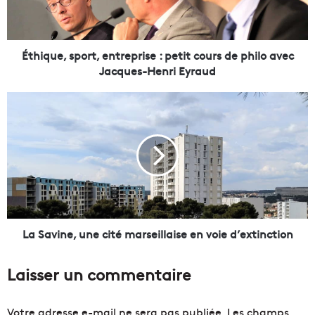
e
,
s
p
Éthique, sport, entreprise : petit cours de philo avec
o
Jacques-Henri Eyraud
r
t
L
,
a
e
S
n
a
t
v
r
i
e
n
p
e
r
,
i
u
La Savine, une cité marseillaise en voie d’extinction
s
n
e
e
Laisser un commentaire
:
c
p
i
e
t
Votre adresse e-mail ne sera pas publiée.
Les champs