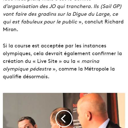
d’organisation des JO qui tranchera. Ils (Sail GP)
vont faire des gradins sur la Digue du Large, ce
qui est fabuleux pour le public
», conclut Richard
Miron.
Si la course est acceptée par les instances
olympiques, cela devrait également confirmer la
création du « Live Site » ou la «
marina
olympique pédestre
», comme la Métropole la
qualifie désormais.
É
t
h
i
q
u