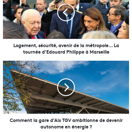
g
e
m
e
n
t
,
s
Logement, sécurité, avenir de la métropole… La
é
tournée d’Edouard Philippe à Marseille
c
u
C
r
o
i
m
t
m
é
e
,
n
a
t
v
l
e
a
n
g
Comment la gare d’Aix TGV ambitionne de devenir
i
a
autonome en énergie ?
r
r