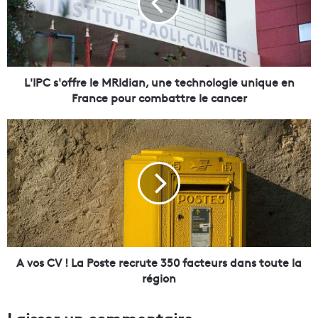
C
s
'
o
f
f
L'IPC s'offre le MRIdian, une technologie unique en
r
France pour combattre le cancer
e
l
A
e
v
M
o
R
s
I
C
d
V
i
!
a
L
n
a
,
P
A vos CV ! La Poste recrute 350 facteurs dans toute la
u
o
région
n
s
e
t