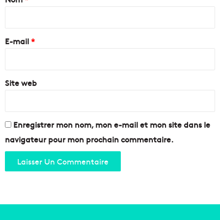
l
e
e
i
n
s
r
a
h
e
t
E-mail
*
a
i
b
*
o
i
n
t
a
Site web
a
l
n
e
t
d
s
e
a
Enregistrer mon nom, mon e-mail et mon site dans le
l
u
navigateur pour mon prochain commentaire.
'
c
a
o
p
e
é
u
r
r
o
d
e
B