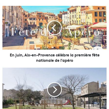
E
n
j
u
i
n
,
A
i
x
En juin, Aix-en-Provence célèbre la première fête
-
nationale de l'apéro
e
n
I
-
l
P
o
r
t
o
V
v
e
e
l
n
t