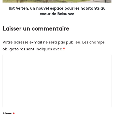
c
e
e
n
Ilot Velten, un nouvel espace pour les habitants au
c
,
coeur de Belsunce
é
u
l
n
Laisser un commentaire
è
n
b
o
r
u
Votre adresse e-mail ne sera pas publiée.
Les champs
e
v
obligatoires sont indiqués avec
*
l
e
a
l
C
p
e
r
s
o
e
p
m
m
a
m
i
c
è
e
e
r
p
n
e
o
f
u
t
ê
r
a
Nom
*
t