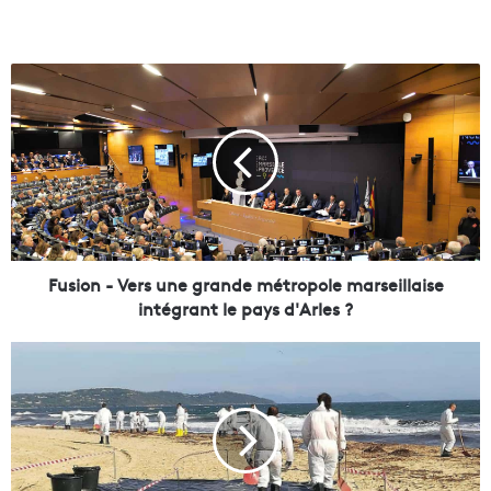
F
u
s
i
o
n
-
V
e
r
Fusion - Vers une grande métropole marseillaise
s
intégrant le pays d'Arles ?
u
n
1
e
0
g
0
r
0
a
0
n
0
d
€