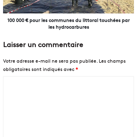
e
p
m
o
é
u
100 000 € pour les communes du littoral touchées par
t
r
les hydrocarbures
r
l
o
e
Laisser un commentaire
p
s
o
c
l
o
Votre adresse e-mail ne sera pas publiée.
Les champs
e
m
obligatoires sont indiqués avec
*
m
m
a
u
C
r
n
s
e
o
e
s
m
i
d
m
l
u
l
l
e
a
i
n
i
t
s
t
t