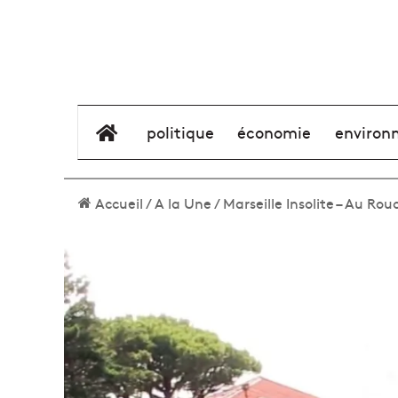
élément de menu
politique
économie
environ
Accueil
/
A la Une
/
Marseille Insolite – Au Rou