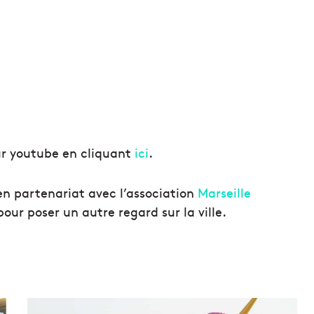
ur youtube en cliquant
ici
.
e en partenariat avec l’association
Marseille
pour poser un autre regard sur la ville.
B