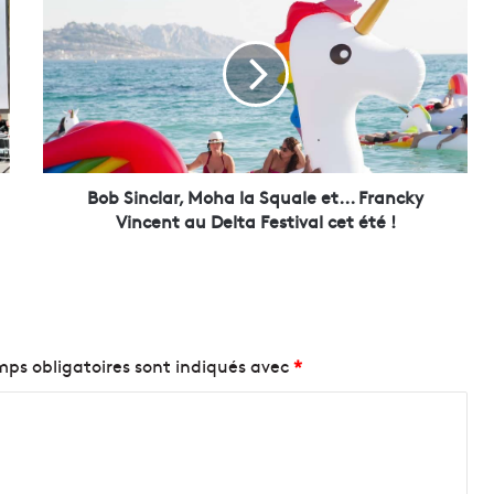
o
b
S
i
n
c
l
a
r
Bob Sinclar, Moha la Squale et... Francky
,
Vincent au Delta Festival cet été !
M
o
h
a
l
a
ps obligatoires sont indiqués avec
*
S
q
u
a
l