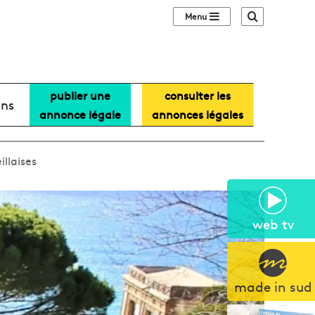
Sidebar (barre lat
Recherche
publier une
consulter les
ans
annonce légale
annonces légales
illaises
web tv
made in sud