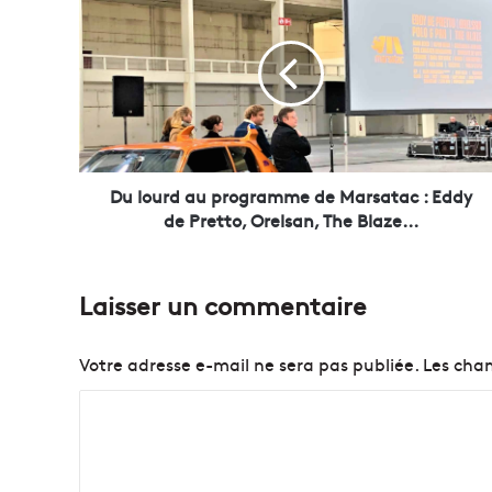
u
l
o
u
r
d
a
u
p
Du lourd au programme de Marsatac : Eddy
r
de Pretto, Orelsan, The Blaze...
o
g
r
Laisser un commentaire
a
m
m
Votre adresse e-mail ne sera pas publiée.
Les cham
e
d
C
e
o
M
a
m