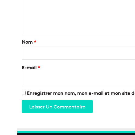
r
m
s
e
a
t
n
a
t
c
:
a
Nom
*
E
i
d
d
r
y
e
E-mail
*
d
*
e
P
r
Enregistrer mon nom, mon e-mail et mon site 
e
t
t
o
,
O
r