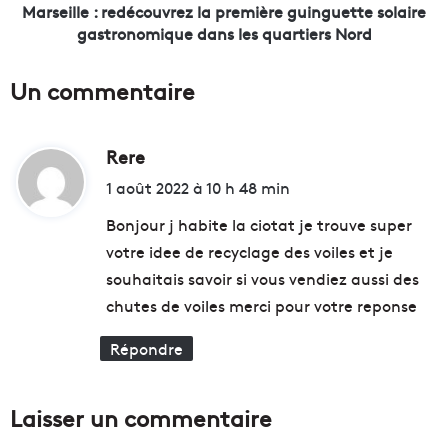
l
:
Marseille : redécouvrez la première guinguette solaire
a
r
gastronomique dans les quartiers Nord
b
e
o
d
Un commentaire
r
é
a
c
t
o
o
Rere
d
u
i
v
i
1 août 2022 à 10 h 48 min
r
r
t
e
e
Bonjour j habite la ciotat je trouve super
d
z
votre idee de recyclage des voiles et je
’
l
:
souhaitais savoir si vous vendiez aussi des
i
a
n
p
chutes de voiles merci pour votre reponse
n
r
o
e
Répondre
v
m
a
i
t
è
Laisser un commentaire
i
r
o