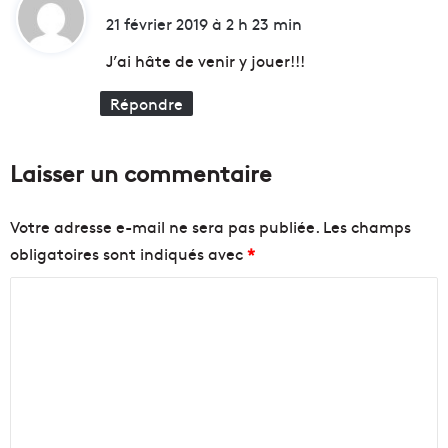
E
é
i
21 février 2019 à 2 h 23 min
R
p
t
à
l
J’ai hâte de venir y jouer!!!
l
a
a
c
Répondre
:
c
e
o
m
n
e
Laisser un commentaire
c
n
u
t
r
u
Votre adresse e-mail ne sera pas publiée.
Les champs
r
r
obligatoires sont indiqués avec
*
e
b
n
a
C
c
i
o
e
n
à
m
M
m
a
e
r
s
n