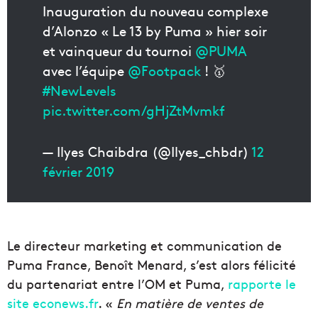
Inauguration du nouveau complexe
d’Alonzo « Le 13 by Puma » hier soir
et vainqueur du tournoi
@PUMA
avec l’équipe
@Footpack
! 🥇
#NewLevels
pic.twitter.com/gHjZtMvmkf
— Ilyes Chaibdra (@Ilyes_chbdr)
12
février 2019
Le directeur marketing et communication de
Puma France, Benoît Menard, s’est alors félicité
du partenariat entre l’OM et Puma,
rapporte le
site econews.fr
. «
En matière de ventes de