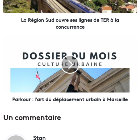
n
S
u
La Région Sud ouvre ses lignes de TER à la
d
concurrence
o
u
P
v
a
r
r
e
k
s
o
e
u
s
r
l
:
i
l
g
'
Parkour : l'art du déplacement urbain à Marseille
n
a
e
r
Un commentaire
s
t
d
d
e
u
T
Stan
d
d