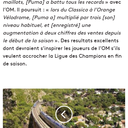
maillots, [Puma] a battu tous les records
» avec
l’OM. Il poursuit : «
lors du Classico à l’Orange
Vélodrome, [Puma a] multiplié par trois [son]
niveau habituel, et [enregistré] une
augmentation à deux chiffres des ventes depuis
le début de la saison
». Des resultats excellents
dont devraient s’inspirer les joueurs de l’OM s’ils
veulent accrocher la Ligue des Champions en fin
de saison.
L
a
R
é
g
i
o