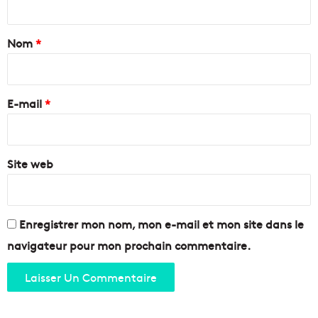
e
t
i
l
a
Nom
*
l
i
e
r
e
E-mail
*
*
Site web
Enregistrer mon nom, mon e-mail et mon site dans le
navigateur pour mon prochain commentaire.