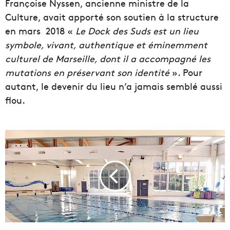
Françoise Nyssen, ancienne ministre de la
Culture, avait apporté son soutien à la structure
en mars 2018 «
Le Dock des Suds est un lieu
symbole, vivant, authentique et éminemment
culturel de Marseille, dont il a accompagné les
mutations en préservant son identité
». Pour
autant, le devenir du lieu n’a jamais semblé aussi
flou.
C
l
a
s
s
é
e
e
n