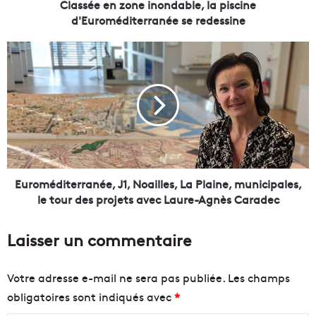
z
Classée en zone inondable, la piscine
o
d'Euroméditerranée se redessine
n
e
E
i
u
n
r
o
o
n
m
d
é
a
d
b
i
l
t
e
e
Euroméditerranée, J1, Noailles, La Plaine, municipales,
,
r
le tour des projets avec Laure-Agnès Caradec
l
r
a
a
Laisser un commentaire
p
n
i
é
s
e
Votre adresse e-mail ne sera pas publiée.
Les champs
c
,
obligatoires sont indiqués avec
*
i
J
n
1