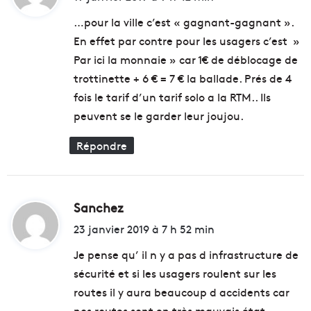
t
e
t
é
P
…pour la ville c’est « gagnant-gagnant ».
r
En effet par contre pour les usagers c’est »
e
:
Par ici la monnaie » car 1€ de déblocage de
t
t
trottinette + 6 € = 7 € la ballade. Prés de 4
o
fois le tarif d’un tarif solo a la RTM.. Ils
,
peuvent se le garder leur joujou.
O
r
Répondre
e
l
s
a
Sanchez
d
n
,
i
23 janvier 2019 à 7 h 52 min
T
t
h
Je pense qu’ il n y a pas d infrastructure de
e
sécurité et si les usagers roulent sur les
B
:
routes il y aura beaucoup d accidents car
l
a
nos routes sont en très mauvais état