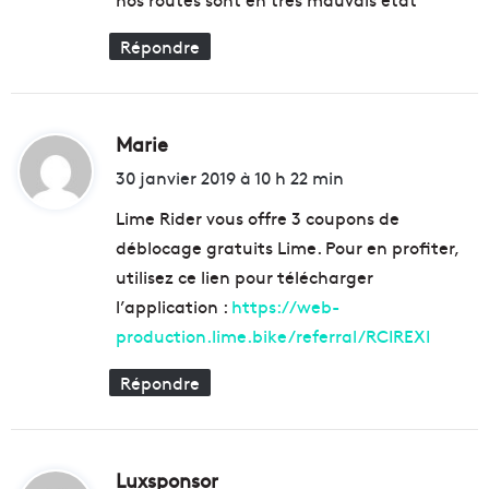
z
e
Répondre
.
.
.
Marie
d
i
30 janvier 2019 à 10 h 22 min
t
Lime Rider vous offre 3 coupons de
déblocage gratuits Lime. Pour en profiter,
:
utilisez ce lien pour télécharger
l’application :
https://web-
production.lime.bike/referral/RCIREXI
Répondre
Luxsponsor
d