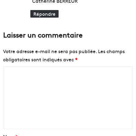
Catherine BERREUR
Répondre
Laisser un commentaire
Votre adresse e-mail ne sera pas publiée.
Les champs
obligatoires sont indiqués avec
*
C
o
m
m
e
n
t
a