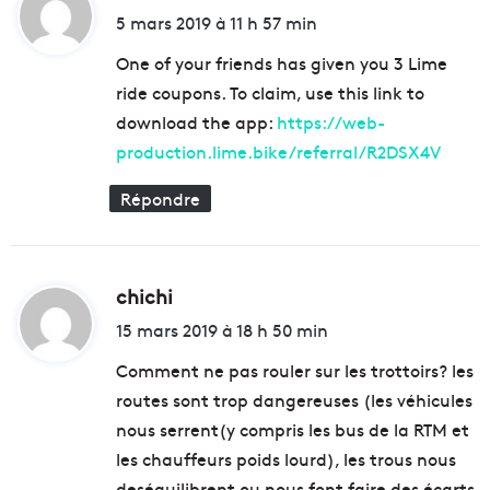
i
5 mars 2019 à 11 h 57 min
t
One of your friends has given you 3 Lime
ride coupons. To claim, use this link to
:
download the app:
https://web-
production.lime.bike/referral/R2DSX4V
Répondre
chichi
d
i
15 mars 2019 à 18 h 50 min
t
Comment ne pas rouler sur les trottoirs? les
routes sont trop dangereuses (les véhicules
:
nous serrent(y compris les bus de la RTM et
les chauffeurs poids lourd), les trous nous
deséquilibrent ou nous font faire des écarts,