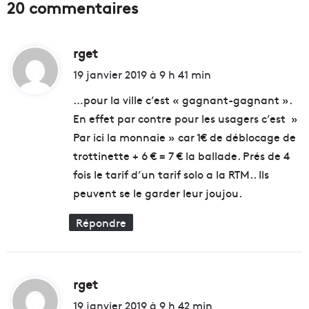
20 commentaires
e
r
s
a
C
m
a
rget
d
m
t
e
i
19 janvier 2019 à 9 h 41 min
a
d
t
l
e
…pour la ville c’est « gagnant-gagnant ».
a
M
En effet par contre pour les usagers c’est »
n
a
:
Par ici la monnaie » car 1€ de déblocage de
s
r
o
s
trottinette + 6 € = 7 € la ballade. Prés de 4
u
a
fois le tarif d’un tarif solo a la RTM.. Ils
v
t
peuvent se le garder leur joujou.
r
a
i
c
Répondre
r
:
a
E
c
d
e
d
t
rget
d
y
é
d
i
19 janvier 2019 à 9 h 42 min