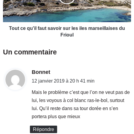
c
e
u
q
e
u
i
'
l
i
Tout ce qu'il faut savoir sur les iles marseillaises du
l
l
Frioul
e
f
l
a
Un commentaire
'
u
é
t
q
s
u
d
Bonnet
a
i
v
i
12 janvier 2019 à 20 h 41 min
p
o
t
e
i
Mais le problème c’est que l’on ne veut pas de
M
r
lui, les voyous à col blanc ras-le-bol, surtout
a
s
:
lui. Qu’il reste dans sa tour dorée en s’en
n
u
i
r
portera plus que mieux
f
l
e
e
Répondre