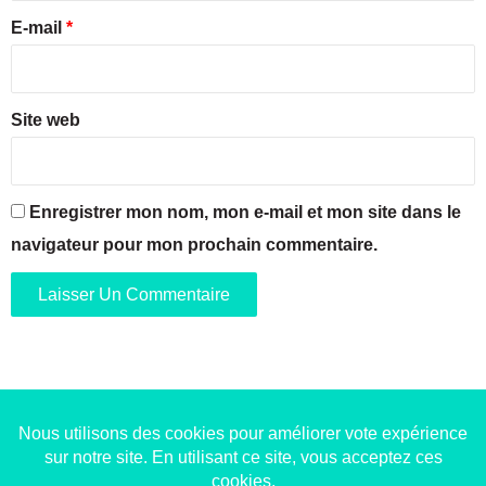
t
i
e
E-mail
*
e
o
*
m
u
p
l
o
Site web
r
a
i
n
Enregistrer mon nom, mon e-mail et mon site dans le
navigateur pour mon prochain commentaire.
Copyright © 2014-2022
Made in Marseille
. Tous droits