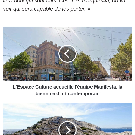
les choix qui sont faits. Ces trois marques-là, on va
voir qui sera capable de les porter.
»
L
'
E
s
p
a
c
e
C
u
L'Espace Culture accueille l'équipe Manifesta, la
l
biennale d'art contemporain
t
u
T
r
o
e
u
a
t
c
c