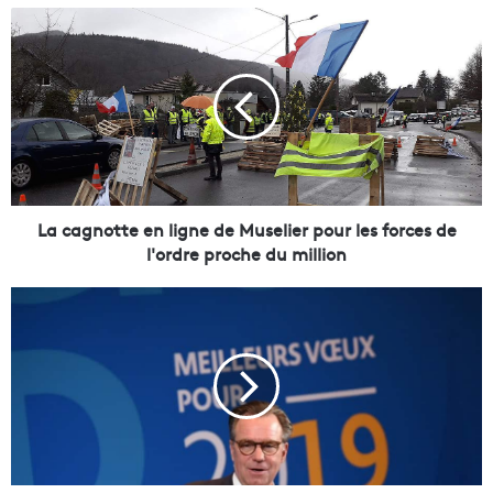
L
a
c
a
g
n
o
t
t
e
La cagnotte en ligne de Muselier pour les forces de
e
l'ordre proche du million
n
l
L
i
a
g
R
n
é
e
g
d
i
e
o
M
n
u
l