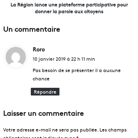
s
a
La Région lance une plateforme participative pour
e
n
donner la parole aux citoyens
l
c
i
e
Un commentaire
e
u
r
n
p
e
o
Roro
d
p
u
l
i
10 janvier 2019 à 22 h 11 min
r
a
t
l
t
Pas besoin de se présenter il a aucune
e
e
chance
s
f
:
f
o
Répondre
o
r
r
m
c
e
Laisser un commentaire
e
p
s
a
d
r
Votre adresse e-mail ne sera pas publiée.
Les champs
e
t
obligatoires sont indiqués avec
*