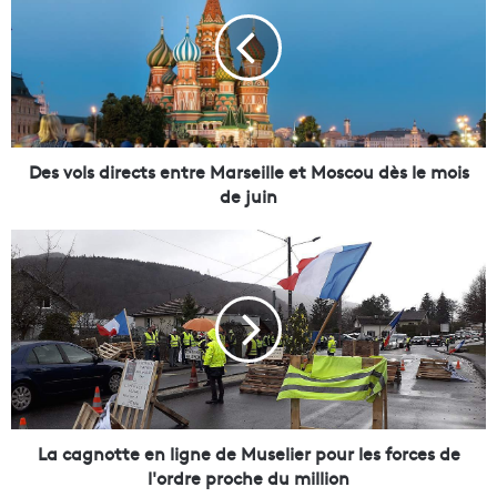
s
v
o
l
s
d
i
r
Des vols directs entre Marseille et Moscou dès le mois
e
de juin
c
t
L
s
a
e
c
n
a
t
g
r
n
e
o
M
t
a
t
r
e
La cagnotte en ligne de Muselier pour les forces de
s
e
l'ordre proche du million
e