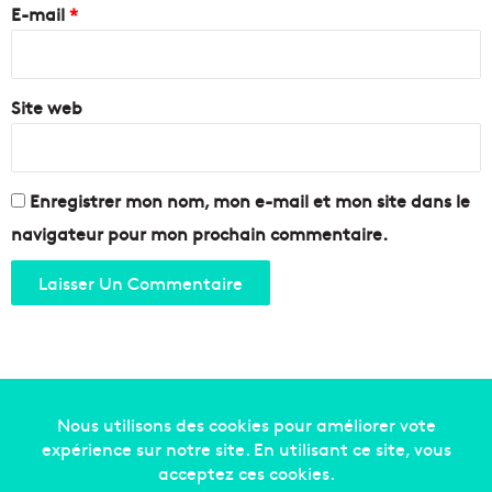
e
d
E-mail
*
s
e
f
*
j
o
u
r
i
Site web
c
n
e
s
d
e
Enregistrer mon nom, mon e-mail et mon site dans le
l
navigateur pour mon prochain commentaire.
'
o
r
d
r
e
p
r
o
Copyright © 2014-2022
Made in Marseille
. Tous droits
c
h
réservés -
mentions légales
-
nous contacter
-
qui