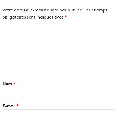
Votre adresse e-mail ne sera pas publiée.
Les champs
obligatoires sont indiqués avec
*
C
o
m
m
e
n
t
a
Nom
*
i
r
e
E-mail
*
*