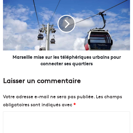
M
c
a
o
r
n
s
s
e
e
i
i
l
l
l
m
e
u
m
Marseille mise sur les téléphériques urbains pour
n
i
connecter ses quartiers
i
s
c
e
Laisser un commentaire
i
s
p
u
a
r
Votre adresse e-mail ne sera pas publiée.
Les champs
l
l
obligatoires sont indiqués avec
*
d
e
u
s
C
2
t
0
é
o
d
l