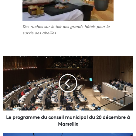
Des ruches sur le toit des grands hôtels pour la
survie des abeilles
L
e
p
r
o
g
r
a
m
m
Le programme du conseil municipal du 20 décembre à
e
Marseille
d
u