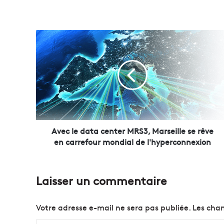
A
v
e
c
l
e
d
a
t
a
Avec le data center MRS3, Marseille se rêve
c
en carrefour mondial de l'hyperconnexion
e
n
t
Laisser un commentaire
e
r
M
Votre adresse e-mail ne sera pas publiée.
Les cham
R
S