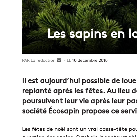
Les sapins en l
La rédaction
Envoyer
10 décembre 2018
un
courriel
Il est aujourd’hui possible de loue
replanté après les fêtes. Au lieu d
poursuivent leur vie après leur pa
société Écosapin propose ce servi
Les fêtes de noël sont un vrai casse-tête po
question des sapins. Symbole incontournabl