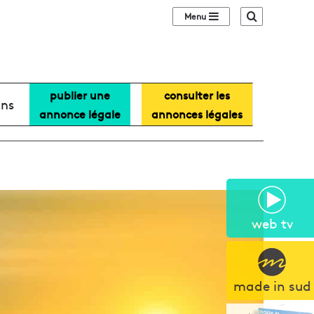
Sidebar (barre lat
Recherche
publier une
consulter les
ans
annonce légale
annonces légales
web tv
made in sud