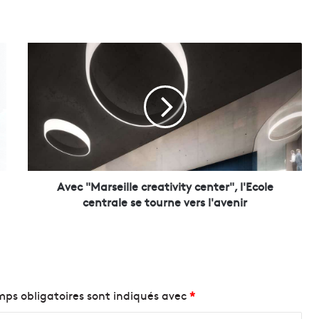
A
v
e
c
"
M
a
r
s
e
Avec "Marseille creativity center", l'Ecole
i
centrale se tourne vers l'avenir
l
l
e
c
r
e
ps obligatoires sont indiqués avec
*
a
t