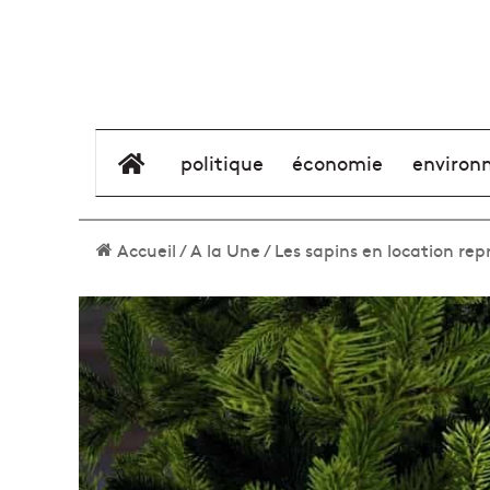
élément de menu
politique
économie
environ
Accueil
/
A la Une
/
Les sapins en location rep