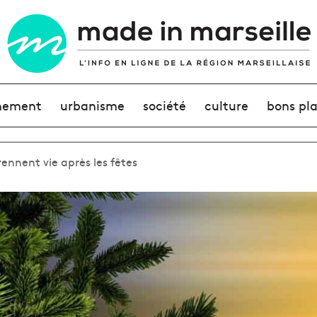
nement
urbanisme
société
culture
bons pl
rennent vie après les fêtes