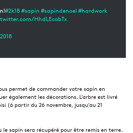
n!
#2k18
#sapin
#sapindenoel
#hardwork
.twitter.com/HhdLEcobTx
 2018
n vous permet de commander votre sapin en
louer également les décorations. L’arbre est livré
isi (à partir du 26 novembre, jusqu’au 21
 le sapin sera récupéré pour être remis en terre.