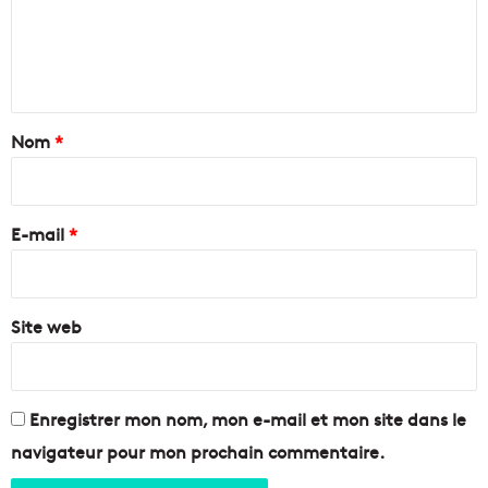
m
e
a
s
z
e
m
z
n
a
i
r
a
t
s
,
a
Nom
*
e
m
i
e
i
l
i
r
l
l
e
a
E-mail
*
l
i
e
*
s
u
c
r
e
Site web
c
t
u
é
i
t
s
é
i
Enregistrer mon nom, mon e-mail et mon site dans le
n
navigateur pour mon prochain commentaire.
i
e