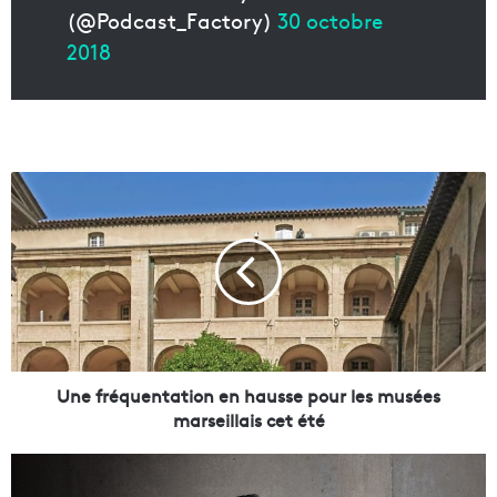
(@Podcast_Factory)
30 octobre
2018
U
n
e
f
r
é
q
u
e
n
Une fréquentation en hausse pour les musées
t
marseillais cet été
a
t
L
i
e