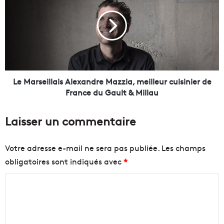
o
M
n
a
e
r
n
s
h
e
a
i
u
l
s
l
Le Marseillais Alexandre Mazzia, meilleur cuisinier de
s
a
France du Gault & Millau
e
i
p
s
Laisser un commentaire
o
A
u
l
r
e
Votre adresse e-mail ne sera pas publiée.
Les champs
l
x
obligatoires sont indiqués avec
*
e
a
s
n
C
m
d
u
r
o
s
e
m
é
M