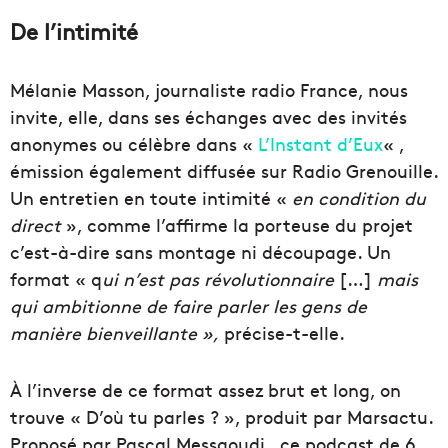
De l’intimité
Mélanie Masson, journaliste radio France, nous
invite, elle, dans ses échanges avec des invités
anonymes ou célèbre dans «
L’Instant d’Eux
« ,
émission également diffusée sur Radio Grenouille.
Un entretien en toute intimité «
en condition du
direct
», comme l’affirme la porteuse du projet
c’est-à-dire sans montage ni découpage. Un
format « q
ui n’est pas révolutionnaire
[…]
mais
qui ambitionne de faire parler les gens de
manière bienveillante »,
précise-t-elle.
À l’inverse de ce format assez brut et long, on
trouve « D’où tu parles ? », produit par Marsactu.
Proposé par Pascal Messaoudi , ce podcast de 6