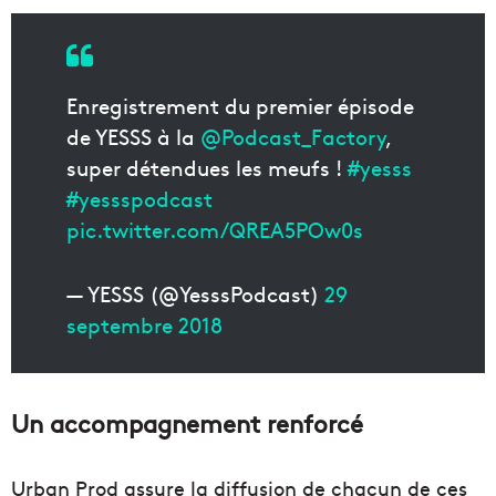
Enregistrement du premier épisode
de YESSS à la
@Podcast_Factory
,
super détendues les meufs !
#yesss
#yessspodcast
pic.twitter.com/QREA5POw0s
— YESSS (@YesssPodcast)
29
septembre 2018
Un accompagnement renforcé
Urban Prod assure la diffusion de chacun de ces