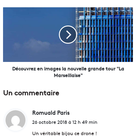
-
l
D
'
é
h
c
u
o
i
u
l
v
e
r
d
e
e
z
r
e
Découvrez en images la nouvelle grande tour "La
e
n
Marseillaise"
s
i
t
m
Un commentaire
a
a
u
g
r
e
a
Romuald Paris
d
s
n
l
i
26 octobre 2018 à 12 h 49 min
t
a
t
r
n
Un véritable bijou ce drone !