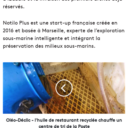
réservés.
Notilo Plus est une start-up française créée en
2016 et basée à Marseille, experte de l’exploration
sous-marine intelligente et intégrant la
préservation des milieux sous-marins.
O
l
é
o
-
D
é
c
l
i
Oléo-Déclic - l'huile de restaurant recyclée chauffe un
c
centre de tri de la Poste