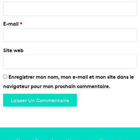
i
d
r
e
s
r
t
e
e
E-mail
*
r
i
i
l
*
d
l
e
a
Site web
l
i
a
s
P
e
o
"
Enregistrer mon nom, mon e-mail et mon site dans le
s
t
navigateur pour mon prochain commentaire.
e