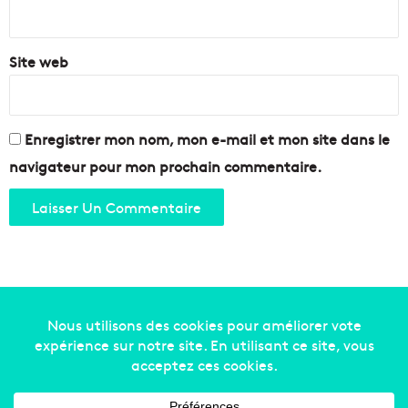
*
Site web
Enregistrer mon nom, mon e-mail et mon site dans le
navigateur pour mon prochain commentaire.
Copyright © 2014-2022
Made in Marseille
. Tous droits
réservés -
mentions légales
-
nous contacter
-
qui
sommes-nous
-
annonceurs