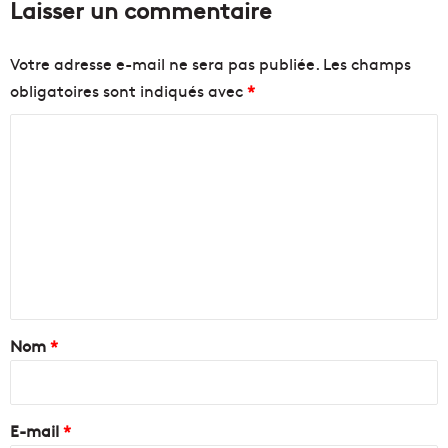
Laisser un commentaire
Votre adresse e-mail ne sera pas publiée.
Les champs
obligatoires sont indiqués avec
*
C
o
m
m
e
n
t
a
Nom
*
i
r
e
E-mail
*