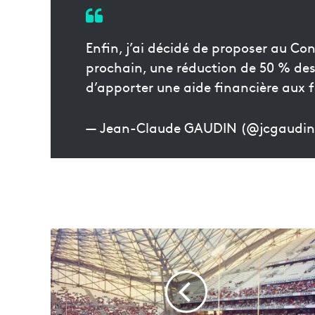
Enfin, j’ai décidé de proposer au Co
prochain, une réduction de 50 % des 
d’apporter une aide financière aux f
— Jean-Claude GAUDIN (@jcgaudi
M
a
r
s
e
i