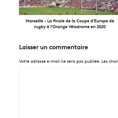
l
l
e
-
Marseille - La finale de la Coupe d'Europe de
L
rugby à l'Orange Vélodrome en 2020
a
f
i
Laisser un commentaire
n
a
l
Votre adresse e-mail ne sera pas publiée.
Les cham
e
d
C
e
o
l
a
m
C
m
o
e
u
p
n
e