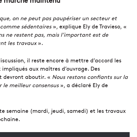
le marché maintenu
ue, on ne peut pas paupériser un secteur et
s comme sédentaires
», explique Ely de Travieso, «
ins ne restent pas, mais l’important est de
nt les travaux
».
discussion, il reste encore à mettre d’accord les
x impliqués aux maîtres d’ouvrage. Des
t devront aboutir. «
N
ous restons confiants sur la
r le meilleur consensus
», a déclaré Ely de
e semaine (mardi, jeudi, samedi) et les travaux
ochaine.