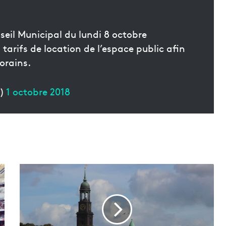
nseil Municipal du lundi 8 octobre
tarifs de location de l’espace public afin
orains.
n)
1 octobre 2018
M
a
r
s
e
i