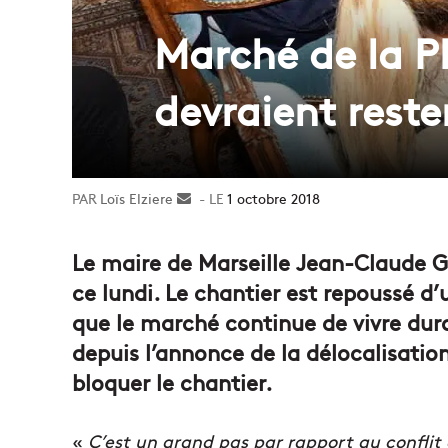
Marché de la Pl
devraient reste
Loïs Elziere
Envoyer
1 octobre 2018
un
courriel
Le maire de Marseille Jean-Claude Ga
ce lundi. Le chantier est repoussé d
que le marché continue de vivre dura
depuis l’annonce de la délocalisat
bloquer le chantier.
«
C’est un grand pas par rapport au conflit en