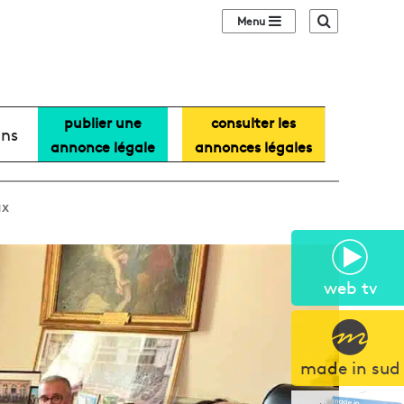
Sidebar (barre lat
Recherche
publier une
consulter les
ans
annonce légale
annonces légales
ux
web tv
made in sud