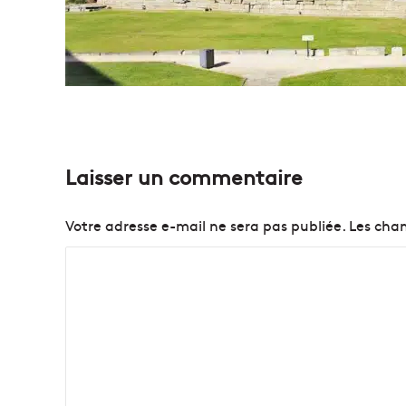
Laisser un commentaire
Votre adresse e-mail ne sera pas publiée.
Les cham
C
o
m
m
e
n