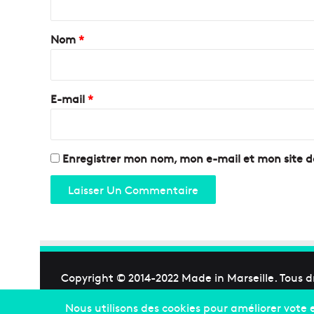
t
a
Nom
*
i
r
e
E-mail
*
*
Enregistrer mon nom, mon e-mail et mon site 
Copyright © 2014-2022
Made in Marseille
. Tous d