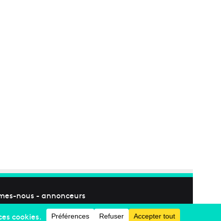
mes-nous
-
annonceurs
Facebook
X
Linkedin
YouTube
Instagram
RSS