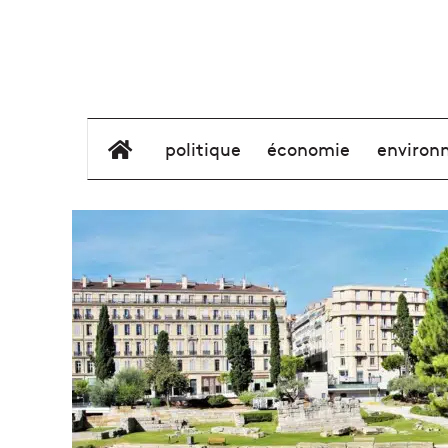
élément de menu
politique
économie
environ