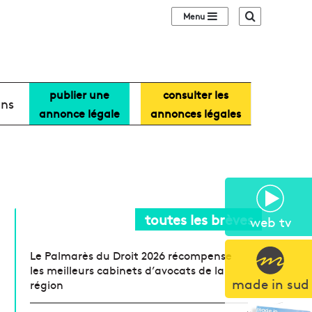
Sidebar (barre lat
Recherche
publier une
consulter les
ans
annonce légale
annonces légales
toutes les brèves
web tv
Le Palmarès du Droit 2026 récompense
les meilleurs cabinets d’avocats de la
made in sud
région