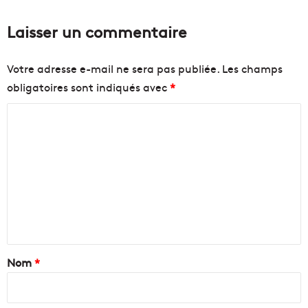
Laisser un commentaire
Votre adresse e-mail ne sera pas publiée.
Les champs
obligatoires sont indiqués avec
*
C
o
m
m
e
n
t
a
Nom
*
i
r