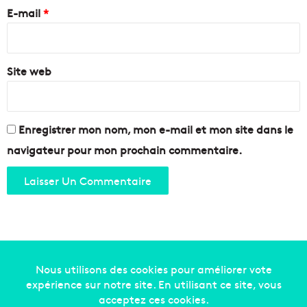
e
E-mail
*
*
Site web
Enregistrer mon nom, mon e-mail et mon site dans le
navigateur pour mon prochain commentaire.
Copyright © 2014-2022
Made in Marseille
. Tous droits
réservés -
mentions légales
-
nous contacter
-
qui