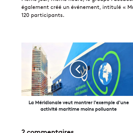
également créé un événement, intitulé « Mar
120 participants.
L
a
M
é
r
i
d
i
o
n
La Méridionale veut montrer l'exemple d'une
a
activité maritime moins polluante
l
e
v
2 commentaires
e