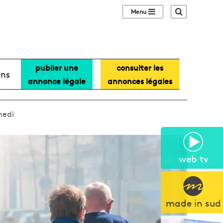
Sidebar (barre lat
Recherche
publier une
consulter les
ans
annonce légale
annonces légales
medi
web tv
made in sud