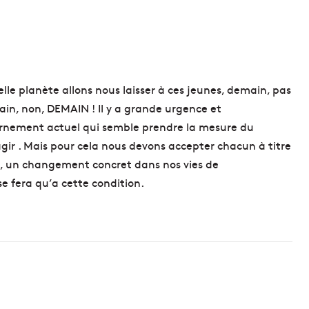
r
é
g
r
a
p
elle planète allons nous laisser à ces jeunes, demain, pas
h
ain, non, DEMAIN ! Il y a grande urgence et
e
rnement actuel qui semble prendre la mesure du
r
e
agir . Mais pour cela nous devons accepter chacun à titre
p
, un changement concret dans nos vies de
r
 fera qu’a cette condition.
e
n
d
s
e
s
m
e
s