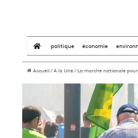
élément de menu
politique
économie
environ
Accueil
/
A la Une
/
La marche nationale pour l