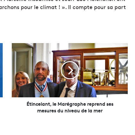
chons pour le climat ! ». Il compte pour sa part
É
t
i
n
c
e
l
a
n
t
Étincelant, le Marégraphe reprend ses
,
mesures du niveau de la mer
l
e
M
a