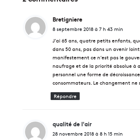
u
t
Bretigniere
d
m
o
i
8 septembre 2018 à 7 h 43 min
n
t
t
J’ai 65 ans, quatre petits enfants, qu
r
dans 50 ans, pas dans un avenir loint
e
:
manifestement ce n’est pas le gouve
r
l
naufrage et de la priorité absolue à 
'
personnel une forme de décroissance
e
consommateurs. Le changement ne se
x
e
Répondre
m
p
l
e
qualité de l'air
d
d
'
i
28 novembre 2018 à 8 h 15 min
u