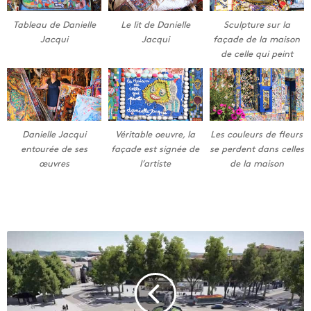
Tableau de Danielle
Le lit de Danielle
Sculpture sur la
Jacqui
Jacqui
façade de la maison
de celle qui peint
Danielle Jacqui
Véritable oeuvre, la
Les couleurs de fleurs
entourée de ses
façade est signée de
se perdent dans celles
œuvres
l’artiste
de la maison
L
a
R
o
t
o