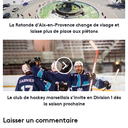
n
d
e
d
La Rotonde d’Aix-en-Provence change de visage et
’
laisse plus de place aux piétons
A
i
L
x
e
-
c
e
l
n
u
-
b
P
d
r
e
o
h
v
o
Le club de hockey marseillais s’invite en Division 1 dès
e
c
la saison prochaine
n
k
c
e
Laisser un commentaire
e
y
c
m