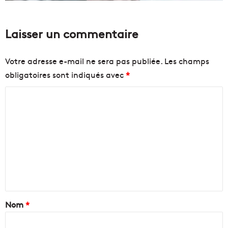
Laisser un commentaire
Votre adresse e-mail ne sera pas publiée.
Les champs
obligatoires sont indiqués avec
*
C
o
m
m
e
n
t
a
Nom
*
i