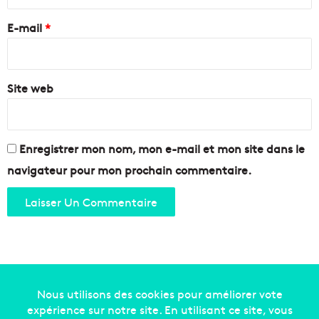
r
e
E-mail
*
*
Site web
Enregistrer mon nom, mon e-mail et mon site dans le
navigateur pour mon prochain commentaire.
Copyright © 2014-2022
Made in Marseille
. Tous droits