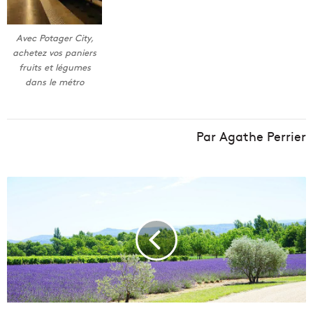
Avec Potager City,
achetez vos paniers
fruits et légumes
dans le métro
Par Agathe Perrier
L
'
a
g
r
i
c
u
l