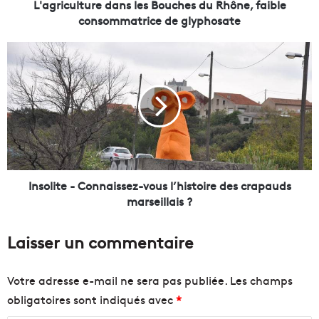
t
L'agriculture dans les Bouches du Rhône, faible
u
consommatrice de glyphosate
r
e
I
d
n
a
s
n
o
s
l
l
i
e
t
s
e
B
-
o
C
Insolite - Connaissez-vous l’histoire des crapauds
u
o
marseillais ?
c
n
h
n
Laisser un commentaire
e
a
s
i
d
s
Votre adresse e-mail ne sera pas publiée.
Les champs
u
s
obligatoires sont indiqués avec
*
R
e
h
z