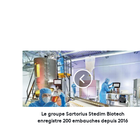
L
e
g
r
o
u
p
e
S
a
Le groupe Sartorius Stedim Biotech
r
enregistre 200 embauches depuis 2016
t
o
r