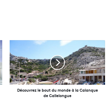
D
é
c
o
u
v
r
e
z
l
Découvrez le bout du monde à la Calanque
e
de Callelongue
b
o
u