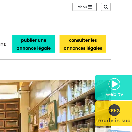
Sidebar (barre lat
Recherche
publier une
consulter les
ans
annonce légale
annonces légales
web tv
made in sud