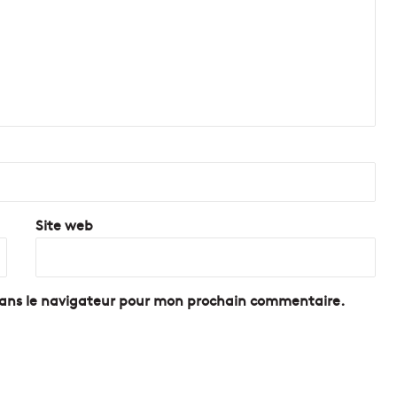
C
a
l
l
e
l
o
n
g
u
e
Site web
dans le navigateur pour mon prochain commentaire.