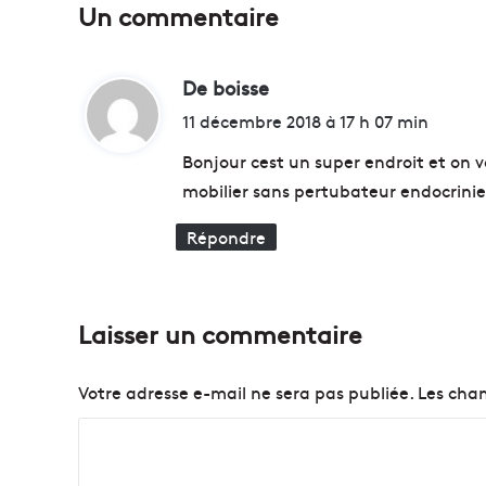
Un commentaire
i
u
s
De boisse
d
S
t
i
11 décembre 2018 à 17 h 07 min
e
t
d
Bonjour cest un super endroit et on v
i
mobilier sans pertubateur endocrini
m
:
B
Répondre
i
o
t
e
Laisser un commentaire
c
h
e
Votre adresse e-mail ne sera pas publiée.
Les cham
n
r
C
e
o
g