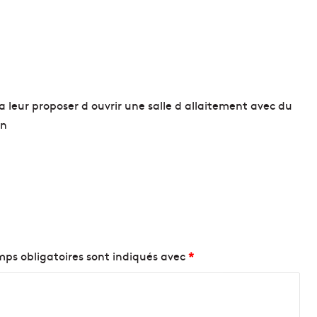
t
d
u
m
o
n
d
a leur proposer d ouvrir une salle d allaitement avec du
e
en
à
l
a
C
a
l
a
n
q
ps obligatoires sont indiqués avec
*
u
e
d
e