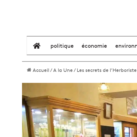
élément de menu
politique
économie
environ
Accueil
/
A la Une
/
Les secrets de l’Herboriste