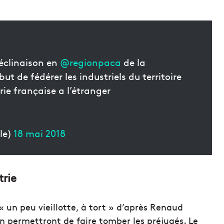
éclinaison en
@regionpaca
de la
t de fédérer les industriels du territoire
rie française a l’étranger
le)
18 mai 2018
trie
« un peu vieillotte, à tort » d’après Renaud
ion permettront de faire tomber les préjugés. Le