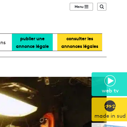
Sidebar (barre lat
Recherche
publier une
consulter les
ans
annonce légale
annonces légales
web tv
made in sud