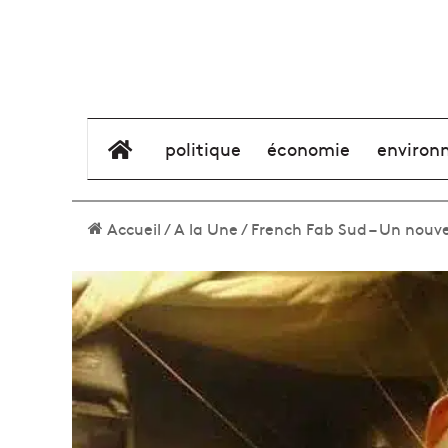
élément de menu
politique
économie
environ
Accueil
/
A la Une
/
French Fab Sud – Un nouvea