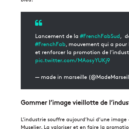
Lancement de la
#FrenchFabSud
, d
#FrenchFab
, mouvement qui a pour bu
et renforcer la promotion de l’indust
pic.twitter.com/MAosyYUKj9
— made in marseille (@MadeMarseil
Gommer l’image vieillotte de l’indus
L’industrie souffre aujourd’hui d’une image 
Muselier. La valoriser et en faire la promot