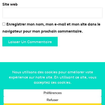
Site web
Enregistrer mon nom, mon e-mail et mon site dans le
navigateur pour mon prochain commentaire.
Copyright © 2014-2022
Made in Marseille
. Tous droits
réservés -
mentions légales
-
nous contacter
-
qui
sommes-nous
-
annonceurs
Facebook
X
Linkedin
YouTube
Instagram
RSS