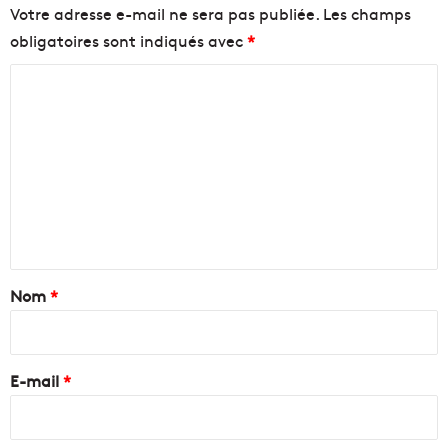
Votre adresse e-mail ne sera pas publiée.
Les champs
obligatoires sont indiqués avec
*
C
o
m
m
e
n
t
a
Nom
*
i
r
e
E-mail
*
*