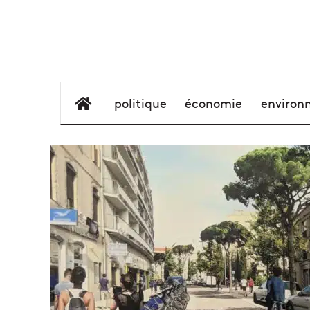
élément de menu
politique
économie
environ