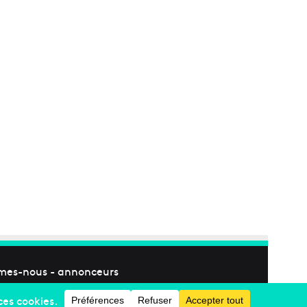
mes-nous
-
annonceurs
Facebook
X
Linkedin
YouTube
Instagram
RSS