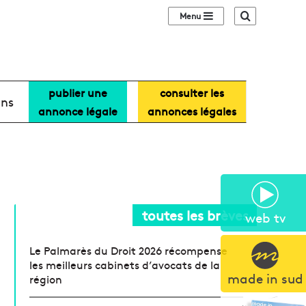
Sidebar (barre lat
Recherche
publier une
consulter les
ans
annonce légale
annonces légales
toutes les brèves
web tv
Le Palmarès du Droit 2026 récompense
les meilleurs cabinets d’avocats de la
made in sud
région