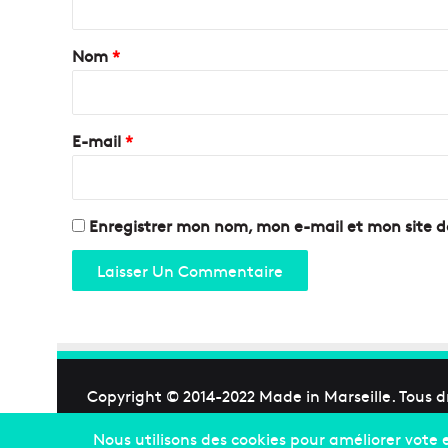
t
a
Nom
*
i
r
e
E-mail
*
*
Enregistrer mon nom, mon e-mail et mon site 
Copyright © 2014-2022
Made in Marseille
. Tous d