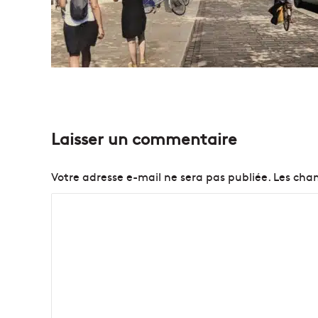
Laisser un commentaire
Votre adresse e-mail ne sera pas publiée.
Les cham
C
o
m
m
e
n