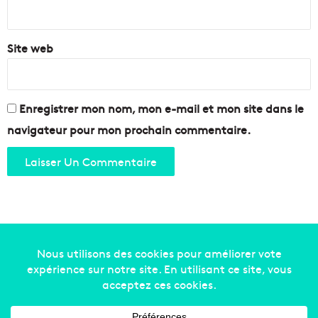
*
Site web
Enregistrer mon nom, mon e-mail et mon site dans le
navigateur pour mon prochain commentaire.
Copyright © 2014-2022
Made in Marseille
. Tous droits
réservés -
mentions légales
-
nous contacter
-
qui
sommes-nous
-
annonceurs