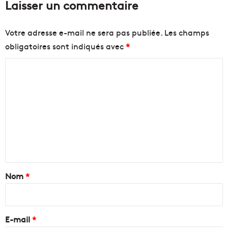
Laisser un commentaire
Votre adresse e-mail ne sera pas publiée.
Les champs
obligatoires sont indiqués avec
*
C
o
m
m
e
n
t
a
Nom
*
i
r
e
E-mail
*