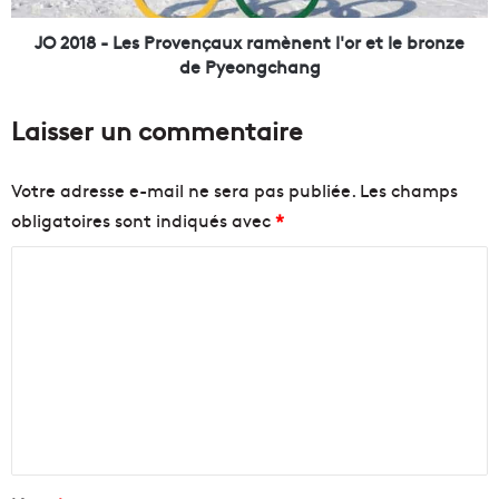
p
e
r
s
JO 2018 - Les Provençaux ramènent l'or et le bronze
e
P
de Pyeongchang
m
r
i
o
Laisser un commentaire
e
v
r
e
m
n
Votre adresse e-mail ne sera pas publiée.
Les champs
a
ç
obligatoires sont indiqués avec
*
i
a
r
u
C
e
x
d
r
o
e
a
m
M
m
m
a
è
r
n
e
s
e
n
e
n
i
t
t
l
l
a