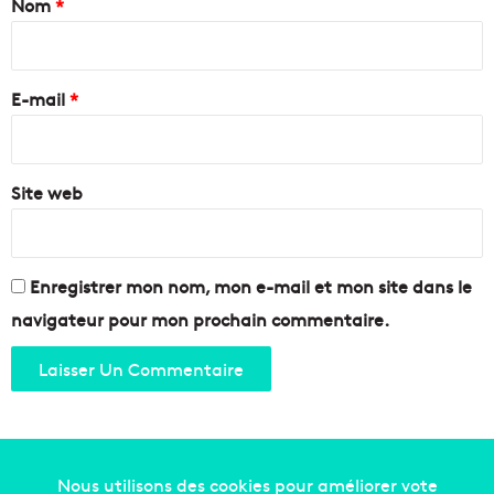
Nom
*
l
'
e
o
i
r
r
?
e
e
E-mail
*
t
l
*
e
b
Site web
r
o
n
z
e
Enregistrer mon nom, mon e-mail et mon site dans le
d
navigateur pour mon prochain commentaire.
e
P
y
e
o
n
g