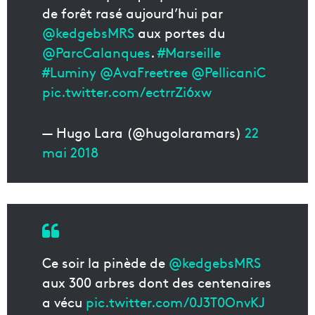
de forêt rasé aujourd’hui par
@kedgebsMRS
aux portes du
@ParcCalanques
.
#Marseille
#Luminy
@AvaFreetree
@PellicaniC
pic.twitter.com/ectrrZi6xw
— Hugo Lara (@hugolaramars)
22
mai 2018
Ce soir la pinède de
@kedgebsMRS
aux 300 arbres dont des centenaires
a vécu
pic.twitter.com/0J3T0OnvKJ