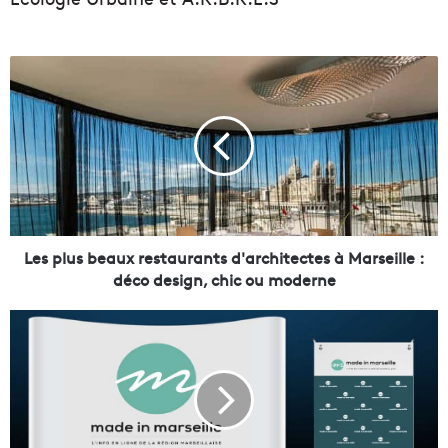
L
e
s
p
l
u
s
b
e
a
Les plus beaux restaurants d'architectes à Marseille :
u
déco design, chic ou moderne
x
r
V
e
e
s
n
t
e
a
z
u
n
r
o