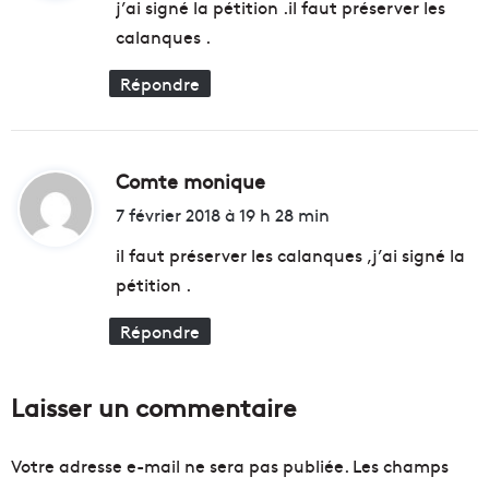
j’ai signé la pétition .il faut préserver les
s
n
e
d
calanques .
:
i
e
l
s
Répondre
l
E
e
n
:
t
d
r
Comte monique
d
é
e
i
7 février 2018 à 19 h 28 min
c
p
o
t
r
il faut préserver les calanques ,j’ai signé la
d
e
pétition .
e
n
:
s
e
Répondre
i
u
g
r
n
s
,
Laisser un commentaire
c
h
Votre adresse e-mail ne sera pas publiée.
Les champs
i