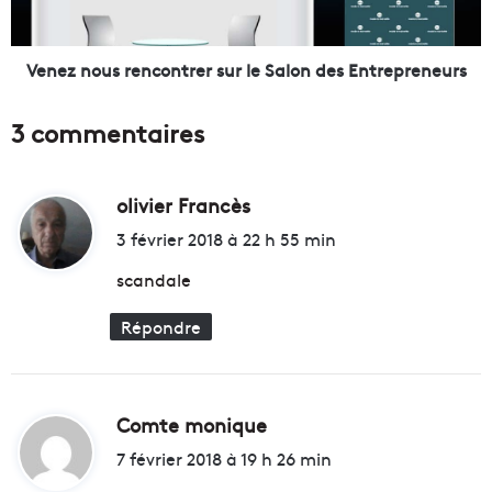
a
u
n
s
t
r
Venez nous rencontrer sur le Salon des Entrepreneurs
s
e
d
n
3 commentaires
'
c
a
o
r
n
c
olivier Francès
d
t
h
r
i
3 février 2018 à 22 h 55 min
i
e
t
t
r
scandale
e
s
c
u
Répondre
:
t
r
e
l
s
e
à
S
Comte monique
d
M
a
i
a
7 février 2018 à 19 h 26 min
l
r
o
t