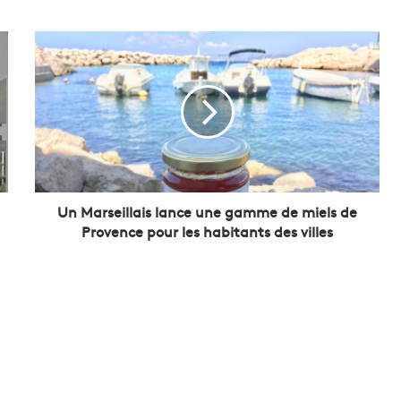
U
n
M
a
r
s
e
i
l
l
Un Marseillais lance une gamme de miels de
a
Provence pour les habitants des villes
i
s
l
a
n
c
e
u
n