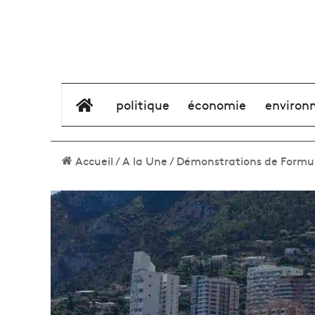
élément de menu
politique
économie
environ
Accueil
/
A la Une
/
Démonstrations de Formule 