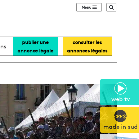
Sidebar (barre lat
Recherche
publier une
consulter les
ans
annonce légale
annonces légales
web tv
made in sud