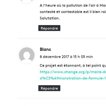
t
a
A l’heure où la pollution de l’air à Ma
r
contesté et contestable est il bien r
t
:
Salutation.
i
e
Répondre
r
q
u
i
v
Blanc
d
e
i
8 décembre 2017 à 15 h 05 min
u
t
t
Ce projet est étonnant, à tel point q
t
https://www.change.org/p/maire-de
r
:
d%C3%A9monstration-de-formule-1
a
n
Répondre
s
f
o
r