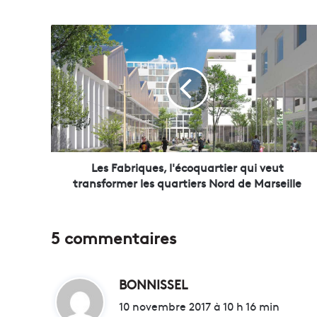
L
e
s
F
a
b
r
i
q
u
Les Fabriques, l'écoquartier qui veut
e
transformer les quartiers Nord de Marseille
s
,
l
5 commentaires
'
é
c
BONNISSEL
d
o
q
i
10 novembre 2017 à 10 h 16 min
u