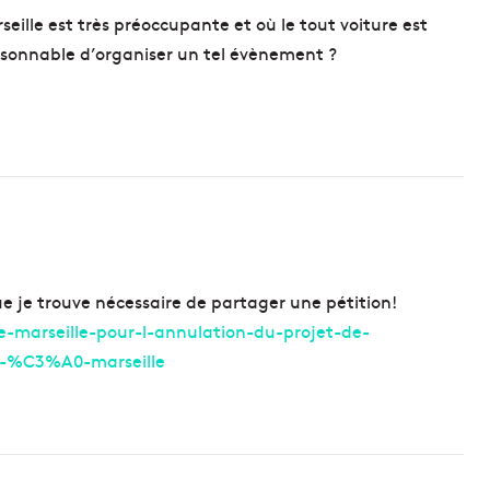
e
rseille est très préoccupante et où le tout voiture est
g
aisonnable d’organiser un tel évènement ?
a
m
m
e
d
e
m
i
e
l
s
ue je trouve nécessaire de partager une pétition!
d
-marseille-pour-l-annulation-du-projet-de-
e
-%C3%A0-marseille
P
r
o
v
e
n