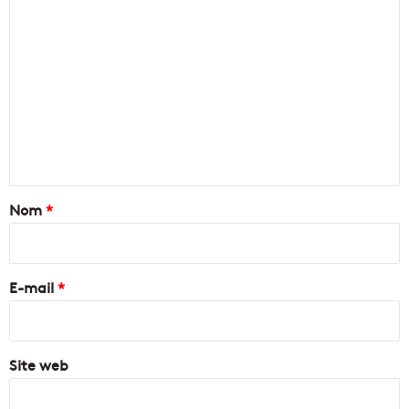
C
o
m
m
e
n
t
a
Nom
*
i
r
e
E-mail
*
*
Site web