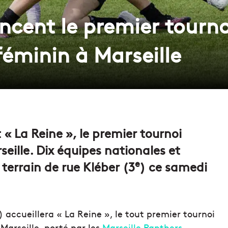
ncent le premier tourno
féminin à Marseille
 « La Reine », le premier tournoi
seille. Dix équipes nationales et
e
terrain de rue Kléber (3
) ce samedi
) accueillera « La Reine », le tout premier tournoi
Marseille, porté par les
Marseille Panthers
.