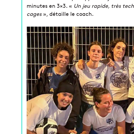
minutes en 3×3. «
Un jeu rapide, très tec
cages
», détaille le coach.