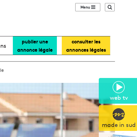
Sidebar (barre lat
Recherche
publier une
consulter les
ans
annonce légale
annonces légales
le
web tv
made in sud