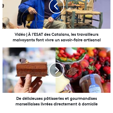
é
o
|
À
l
'
E
Vidéo | À l'ESAT des Catalans, les travailleurs
S
malvoyants font vivre un savoir-faire artisanal
A
T
D
d
e
e
d
s
é
C
l
a
i
t
c
a
i
l
e
a
u
De délicieuses pâtisseries et gourmandises
n
s
marseillaises livrées directement à domicile
s
e