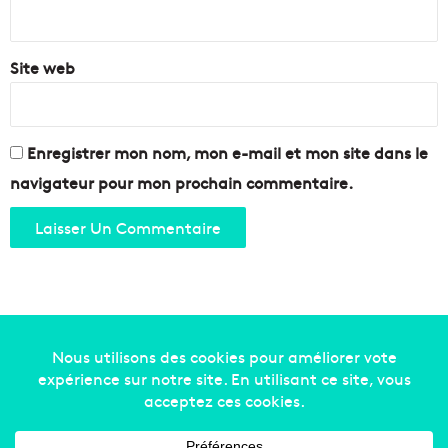
*
Site web
Enregistrer mon nom, mon e-mail et mon site dans le
navigateur pour mon prochain commentaire.
Copyright © 2014-2022
Made in Marseille
. Tous droits
réservés -
mentions légales
-
nous contacter
-
qui
sommes-nous
-
annonceurs