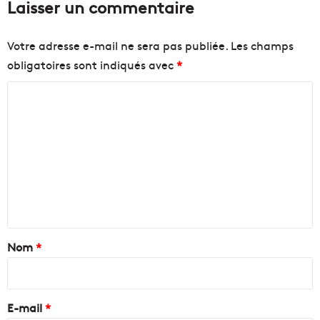
Laisser un commentaire
Votre adresse e-mail ne sera pas publiée.
Les champs
obligatoires sont indiqués avec
*
C
o
m
m
e
n
t
a
Nom
*
i
r
e
E-mail
*