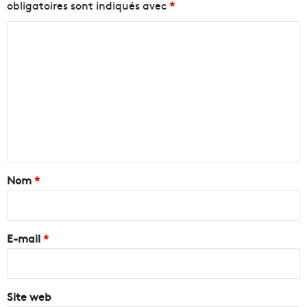
obligatoires sont indiqués avec
*
C
o
m
m
e
n
t
a
Nom
*
i
r
e
E-mail
*
*
Site web