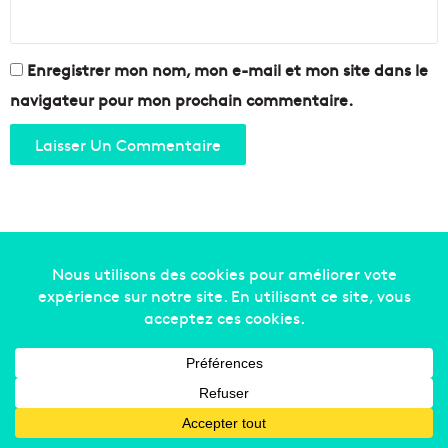
Enregistrer mon nom, mon e-mail et mon site dans le
navigateur pour mon prochain commentaire.
Copyright © 2014-2022
Made in Marseille
. Tous droits
réservés -
mentions légales
-
nous contacter
-
qui
sommes-nous
-
annonceurs
Facebook
X
Linkedin
YouTube
Instagram
RSS